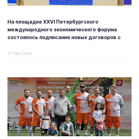
На площадке XXVI Петербургского
международного экономического форума
состоялось подписание новых договоров с
инвесторами о комплексном развитии
участков в ТиНАО
17 / 06 / 2023