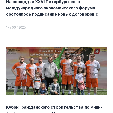
На площадке XXVI Петербургского
международного экономического форума
состоялось подписание новых договоров с
инвесторами о комплексном развитии
участков в ТиНАО
17 / 06 / 2023
Кубок Гражданского строительства по мини-